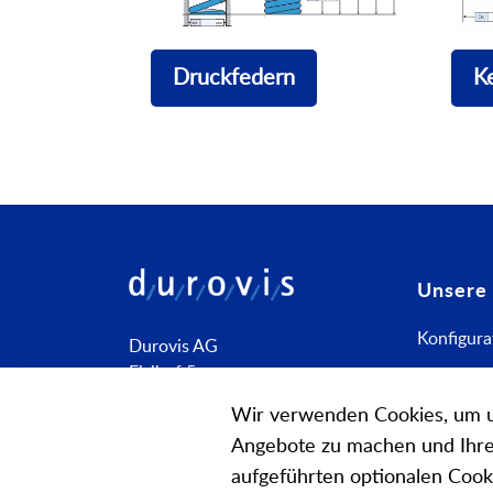
Druckfedern
K
Unsere
Konfigura
Durovis AG
Elsihof 5
Spezialfe
CH-6035 Perlen
Wir verwenden Cookies, um u
Bauteile
+41 41 455 60 10
Angebote zu machen und Ihre 
info@durovis.ch
aufgeführten optionalen Cooki