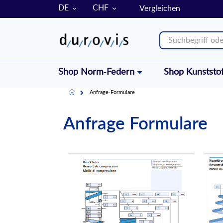
SPRACHE
WÄHRUNG
DE
CHF
Vergleichen
Shop Norm-Federn
Shop Kunststo
Home
Anfrage-Formulare
Anfrage Formulare