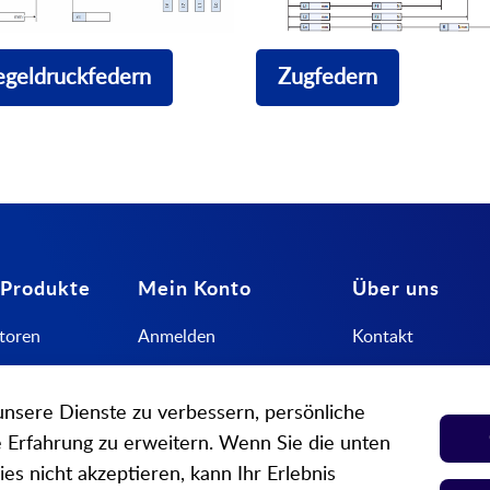
Zugfedern
egeldruckfedern
 Produkte
Mein Konto
Über uns
toren
Anmelden
Kontakt
dern
Mein Konto
Über uns
nsere Dienste zu verbessern, persönliche
Wunschzettel
Öffnungszeiten
Erfahrung zu erweitern. Wenn Sie die unten
Cookie Einstellung
Partner
es nicht akzeptieren, kann Ihr Erlebnis