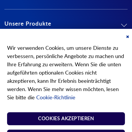
Unsere Produkte
Mein Konto
Cl
Co
Wir verwenden Cookies, um unsere Dienste zu
Ba
Über uns
verbessern, persönliche Angebote zu machen und
Ihre Erfahrung zu erweitern. Wenn Sie die unten
aufgeführten optionalen Cookies nicht
akzeptieren, kann Ihr Erlebnis beeinträchtigt
werden. Wenn Sie mehr wissen möchten, lesen
Unsere Shops
Sie bitte die
Cookie-Richtlinie
Shop Norm Federn
COOKIES AKZEPTIEREN
Shop Kunst-Normteile