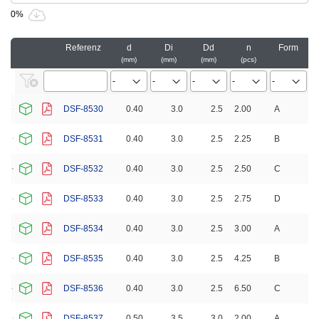
0%
Referenz
d
Di
Dd
n
Form
mm
mm
mm
pcs
DSF-8530
0.40
3.0
2.5
2.00
A
DSF-8531
0.40
3.0
2.5
2.25
B
DSF-8532
0.40
3.0
2.5
2.50
C
DSF-8533
0.40
3.0
2.5
2.75
D
DSF-8534
0.40
3.0
2.5
3.00
A
DSF-8535
0.40
3.0
2.5
4.25
B
DSF-8536
0.40
3.0
2.5
6.50
C
DSF-8537
0.50
3.5
3.0
2.00
A