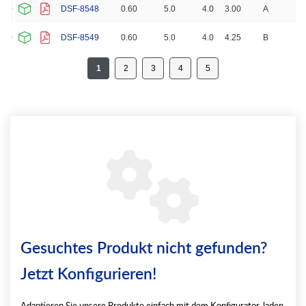
DSF-8548
0.60
5.0
4.0
3.00
A
DSF-8549
0.60
5.0
4.0
4.25
B
1
2
3
4
5
Gesuchtes Produkt nicht gefunden?
Jetzt Konfigurieren!