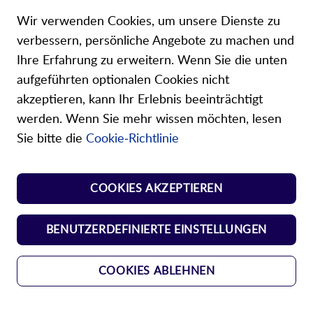
Mein Konto
Cl
Co
Wir verwenden Cookies, um unsere Dienste zu
Ba
Über uns
verbessern, persönliche Angebote zu machen und
Ihre Erfahrung zu erweitern. Wenn Sie die unten
aufgeführten optionalen Cookies nicht
akzeptieren, kann Ihr Erlebnis beeinträchtigt
werden. Wenn Sie mehr wissen möchten, lesen
Unsere Shops
Sie bitte die
Cookie-Richtlinie
Shop Norm Federn
COOKIES AKZEPTIEREN
Shop Kunst-Normteile
BENUTZERDEFINIERTE EINSTELLUNGEN
COOKIES ABLEHNEN
AGBs
Datenschutz
Impressum
Copyright © 2024 Durovis AG. All
rights reserved.