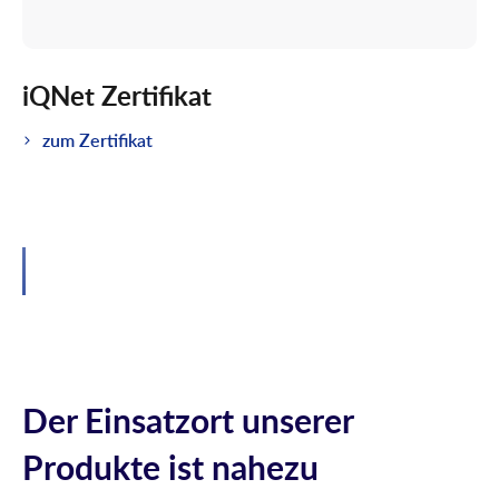
iQNet Zertifikat
zum Zertifikat
Über
Kundenservice
Partner
uns
Der Einsatzort unserer
Produkte ist nahezu