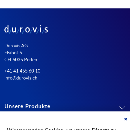
Durovis AG
Elsihof 5
CH-6035 Perlen
+41 41 455 60 10
info@durovis.ch
Unsere Produkte
Mein Konto
Cl
Co