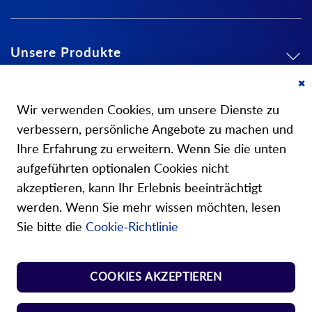
Unsere Produkte
Mein Konto
Cl
Co
Wir verwenden Cookies, um unsere Dienste zu
Ba
Über uns
verbessern, persönliche Angebote zu machen und
Ihre Erfahrung zu erweitern. Wenn Sie die unten
aufgeführten optionalen Cookies nicht
akzeptieren, kann Ihr Erlebnis beeinträchtigt
werden. Wenn Sie mehr wissen möchten, lesen
Unsere Shops
Sie bitte die
Cookie-Richtlinie
Shop Norm Federn
COOKIES AKZEPTIEREN
Shop Kunst-Normteile