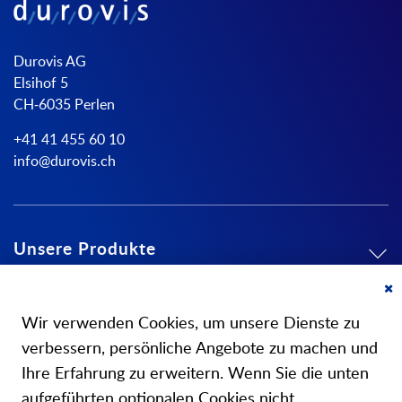
Durovis AG
Elsihof 5
CH-6035 Perlen
+41 41 455 60 10
info@durovis.ch
Unsere Produkte
Mein Konto
Cl
Co
Wir verwenden Cookies, um unsere Dienste zu
Ba
Über uns
verbessern, persönliche Angebote zu machen und
Ihre Erfahrung zu erweitern. Wenn Sie die unten
aufgeführten optionalen Cookies nicht