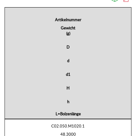
Artikelnummer
Gewicht
(g)
D
d
d1
H
h
L=Bolzenlänge
C02.050.M1020.1
48.3000