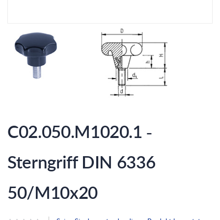
Zum
Anfang
C02.050.M1020.1 -
der
Bildergalerie
springen
Sterngriff DIN 6336
50/M10x20