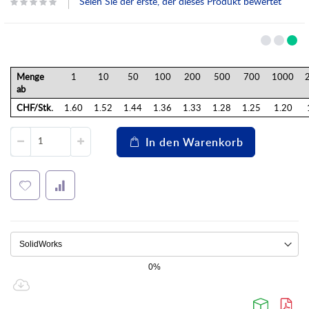
Seien Sie der erste, der dieses Produkt bewertet
Menge
1
10
50
100
200
500
700
1000
ab
CHF/Stk.
1.60
1.52
1.44
1.36
1.33
1.28
1.25
1.20
In den Warenkorb
0%