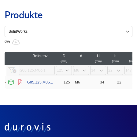
Produkte
0%
Referenz
D
d
H
h
L
mm
mm
mm
mm
G05.125.M06.1
125
M6
34
22
14