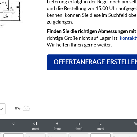
Lieferung erfolgt in der Regel noch am sel
und die Bestellung vor 15:00 Uhr aufgege
kennen, können Sie diese im Suchfeld oben
zu gelangen.
Finden Sie die richtigen Abmessungen mit H
richtige Größe nicht auf Lager ist,
kontakti
Wir helfen Ihnen gerne weiter.
OFFERTANFRAGE ERSTELLE
0%
d
d1
H
h
L
W
mm
mm
mm
mm