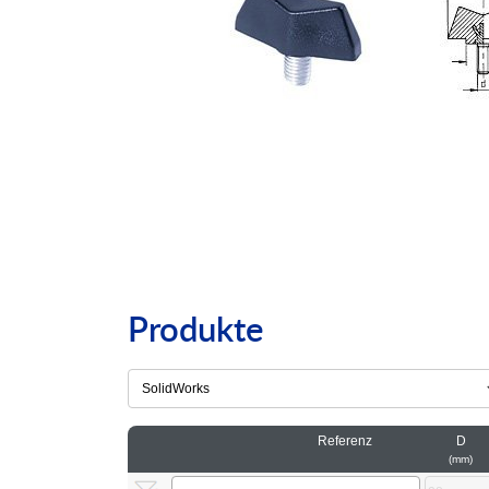
Produkte
Referenz
D
mm