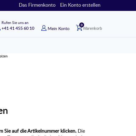
Das Firmenkonto
Ein Konto erstellen
Rufen Sie uns an
Artikel
0
+41 41 455 60 10
Mein Konto
Warenkorb
olzen
en
 Sie auf die Artikelnummer klicken.
Die