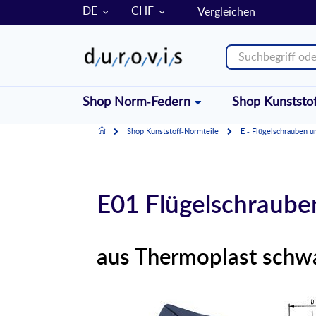
SPRACHE
WÄHRUNG
DE
CHF
Vergleichen
Shop Norm-Federn
Shop Kunststo
Home
Shop Kunststoff-Normteile
E - Flügelschrauben u
E01 Flügelschraube
aus Thermoplast schw