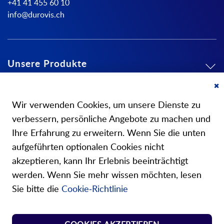
+41 41 455 60 10
info@durovis.ch
Unsere Produkte
Mein Konto
Cl
Co
Wir verwenden Cookies, um unsere Dienste zu
Ba
Über uns
verbessern, persönliche Angebote zu machen und
Ihre Erfahrung zu erweitern. Wenn Sie die unten
aufgeführten optionalen Cookies nicht
akzeptieren, kann Ihr Erlebnis beeinträchtigt
werden. Wenn Sie mehr wissen möchten, lesen
Unsere Shops
Sie bitte die
Cookie-Richtlinie
Shop Norm Federn