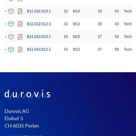
B11.032.010.1
32
M10
20
43
Techno
B11.032.012.1
32
M12
20
43
Techno
B11.043.010.1
43
M10
27
58
Techno
B11.043.012.1
43
M12
27
58
Techno
Durovis AG
Elsihof 5
CH-6035 Perlen