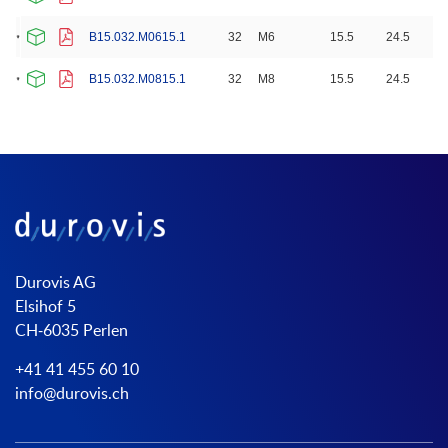
B15.032.M0615.1
32
M6
15.5
24.5
B15.032.M0815.1
32
M8
15.5
24.5
Durovis AG
Elsihof 5
CH-6035 Perlen
+41 41 455 60 10
info@durovis.ch