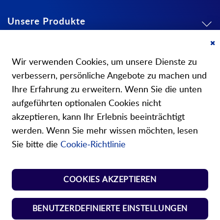
Unsere Produkte
Mein Konto
Cl
Co
Wir verwenden Cookies, um unsere Dienste zu
Ba
Über uns
verbessern, persönliche Angebote zu machen und
Ihre Erfahrung zu erweitern. Wenn Sie die unten
aufgeführten optionalen Cookies nicht
akzeptieren, kann Ihr Erlebnis beeinträchtigt
werden. Wenn Sie mehr wissen möchten, lesen
Unsere Shops
Sie bitte die
Cookie-Richtlinie
Shop Norm Federn
COOKIES AKZEPTIEREN
Shop Kunst-Normteile
BENUTZERDEFINIERTE EINSTELLUNGEN