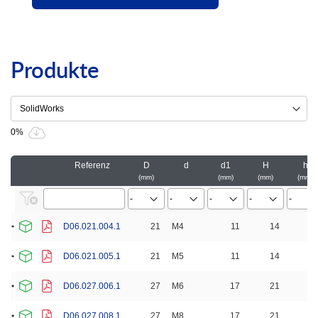
Produkte
0%
Referenz
D
d
d1
H
h
mm
mm
mm
mm
D06.021.004.1
21
M4
11
14
D06.021.005.1
21
M5
11
14
D06.027.006.1
27
M6
17
21
1
D06.027.008.1
27
M8
17
21
1