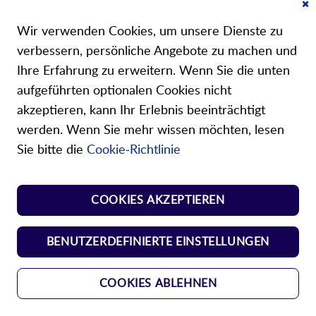
Mein Konto
Cl
Co
Wir verwenden Cookies, um unsere Dienste zu
Ba
Über uns
verbessern, persönliche Angebote zu machen und
Ihre Erfahrung zu erweitern. Wenn Sie die unten
aufgeführten optionalen Cookies nicht
akzeptieren, kann Ihr Erlebnis beeinträchtigt
werden. Wenn Sie mehr wissen möchten, lesen
Unsere Shops
Sie bitte die
Cookie-Richtlinie
Shop Norm Federn
COOKIES AKZEPTIEREN
Shop Kunst-Normteile
BENUTZERDEFINIERTE EINSTELLUNGEN
COOKIES ABLEHNEN
AGBs
Datenschutz
Impressum
Copyright © 2024 Durovis AG. All