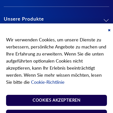
Unsere Produkte
Mein Konto
Cl
Co
Wir verwenden Cookies, um unsere Dienste zu
Ba
Über uns
verbessern, persönliche Angebote zu machen und
Ihre Erfahrung zu erweitern. Wenn Sie die unten
aufgeführten optionalen Cookies nicht
akzeptieren, kann Ihr Erlebnis beeinträchtigt
werden. Wenn Sie mehr wissen möchten, lesen
Unsere Shops
Sie bitte die
Cookie-Richtlinie
Shop Norm Federn
COOKIES AKZEPTIEREN
Shop Kunst-Normteile