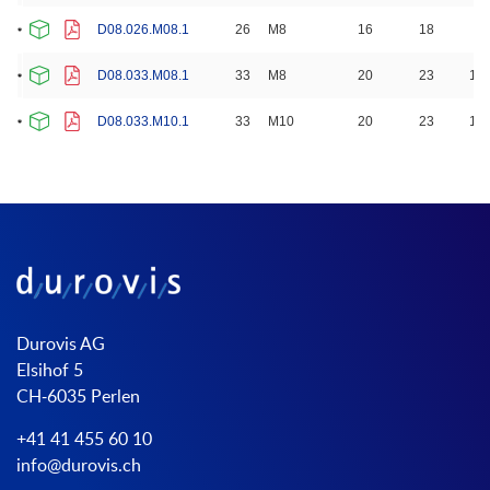
D08.026.M08.1
26
M8
16
18
8.
D08.033.M08.1
33
M8
20
23
10.
D08.033.M10.1
33
M10
20
23
10.
Durovis AG
Elsihof 5
CH-6035 Perlen
+41 41 455 60 10
info@durovis.ch