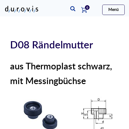
Artikel
0
Menü
Warenkorb
D08 Rändelmutter
aus Thermoplast schwarz,
mit Messingbüchse