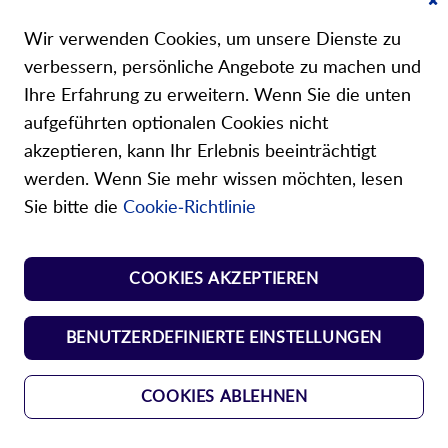
Mein Konto
Cl
Co
Wir verwenden Cookies, um unsere Dienste zu
Ba
Über uns
verbessern, persönliche Angebote zu machen und
Ihre Erfahrung zu erweitern. Wenn Sie die unten
aufgeführten optionalen Cookies nicht
akzeptieren, kann Ihr Erlebnis beeinträchtigt
werden. Wenn Sie mehr wissen möchten, lesen
Unsere Shops
Sie bitte die
Cookie-Richtlinie
Shop Norm Federn
COOKIES AKZEPTIEREN
Shop Kunst-Normteile
BENUTZERDEFINIERTE EINSTELLUNGEN
COOKIES ABLEHNEN
AGBs
Datenschutz
Impressum
Copyright © 2024 Durovis AG. All