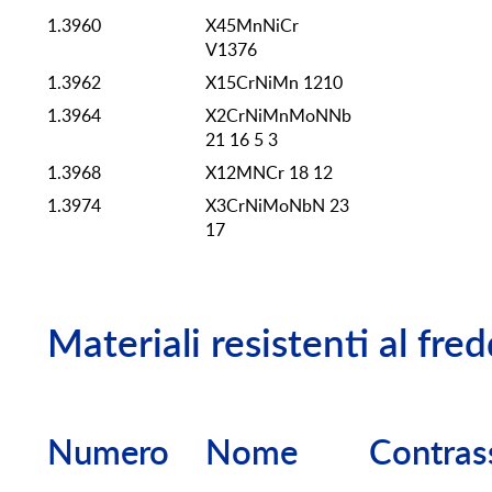
1.3960
X45MnNiCr
V1376
1.3962
X15CrNiMn 1210
1.3964
X2CrNiMnMoNNb
21 16 5 3
1.3968
X12MNCr 18 12
1.3974
X3CrNiMoNbN 23
17
Materiali resistenti al fre
Numero
Nome
Contras