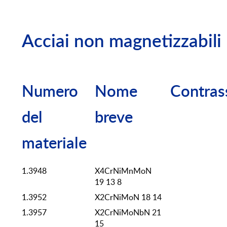
Acciai non magnetizzabili
Numero
Nome
Contras
del
breve
materiale
1.3948
X4CrNiMnMoN
19 13 8
1.3952
X2CrNiMoN 18 14
1.3957
X2CrNiMoNbN 21
15