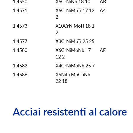
1.4550
X6CrNiNb 18 10
AB
1.4571
X6CrNiMoTi 17 12
A4
2
1.4573
X10CrNiMoTi 18 1
2
1.4577
X3CrNiMoTi 25 25
1.4580
X6CrNiMoNb 17
AE
12 2
1.4582
X4CrNiMoNb 25 7
1.4586
X5NiCrMoCuNb
22 18
Acciai resistenti al calore