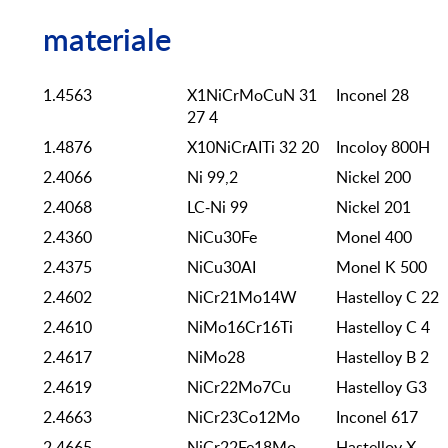
materiale
1.4563
X1NiCrMoCuN 31
Inconel 28
27 4
1.4876
X10NiCrAITi 32 20
Incoloy 800H
2.4066
Ni 99,2
Nickel 200
2.4068
LC-Ni 99
Nickel 201
2.4360
NiCu30Fe
Monel 400
2.4375
NiCu30AI
Monel K 500
2.4602
NiCr21Mo14W
Hastelloy C 22
2.4610
NiMo16Cr16Ti
Hastelloy C 4
2.4617
NiMo28
Hastelloy B 2
2.4619
NiCr22Mo7Cu
Hastelloy G3
2.4663
NiCr23Co12Mo
Inconel 617
2.4665
NiCr22Fe18Mo
Hastelloy X