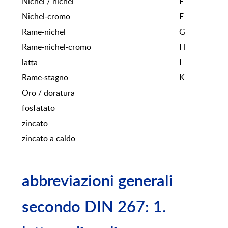
Nichel / nichel
E
Nichel-cromo
F
Rame-nichel
G
Rame-nichel-cromo
H
latta
I
Rame-stagno
K
Oro / doratura
fosfatato
zincato
zincato a caldo
abbreviazioni generali
secondo DIN 267: 1.