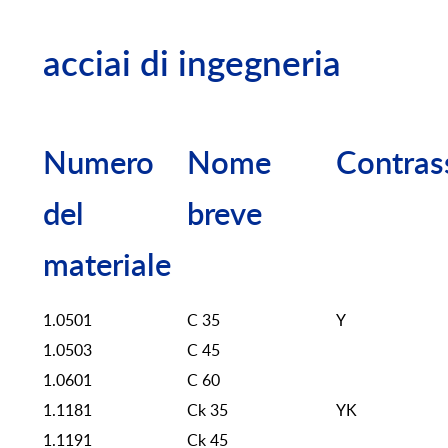
acciai di ingegneria
Numero
Nome
Contras
del
breve
materiale
1.0501
C 35
Y
1.0503
C 45
1.0601
C 60
1.1181
Ck 35
YK
1.1191
Ck 45