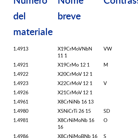
Numero
Nome
Contras
del
breve
materiale
1.4913
X19CrMoVNbN
VW
11 1
1.4921
X19CrMo 12 1
M
1.4922
X20CrMoV 12 1
1.4923
X22CrMoV 12 1
V
1.4926
X21CrMoV 12 1
1.4961
X8CrNiNb 16 13
1.4980
X5NiCrTi 26 15
SD
1.4981
X8CrNiMoNb 16
O
16
1.4986
X8CrNiMoBNb 16
S