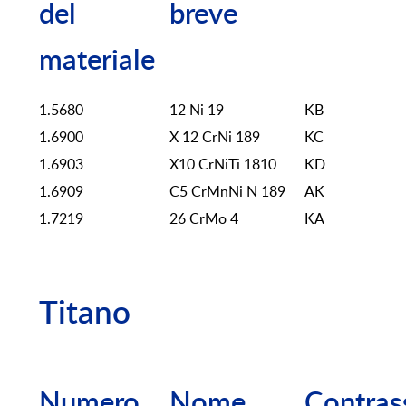
del
breve
materiale
1.5680
12 Ni 19
KB
1.6900
X 12 CrNi 189
KC
1.6903
X10 CrNiTi 1810
KD
1.6909
C5 CrMnNi N 189
AK
1.7219
26 CrMo 4
KA
Titano
Numero
Nome
Contras