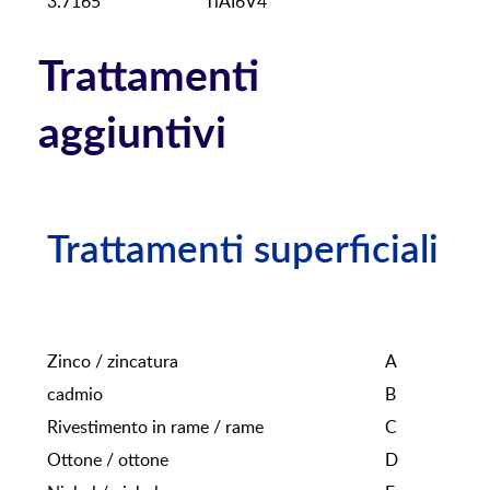
3.7165
TiAI6V4
Trattamenti
aggiuntivi
Trattamenti superficiali
Zinco / zincatura
A
cadmio
B
Rivestimento in rame / rame
C
Ottone / ottone
D