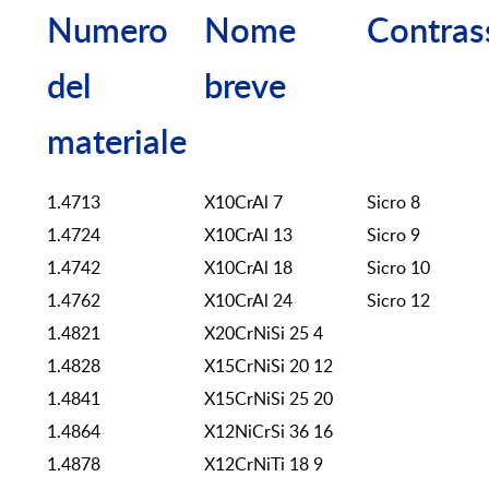
Numero
Nome
Contras
del
breve
materiale
1.4713
X10CrAl 7
Sicro 8
1.4724
X10CrAl 13
Sicro 9
1.4742
X10CrAl 18
Sicro 10
1.4762
X10CrAl 24
Sicro 12
1.4821
X20CrNiSi 25 4
1.4828
X15CrNiSi 20 12
1.4841
X15CrNiSi 25 20
1.4864
X12NiCrSi 36 16
1.4878
X12CrNiTi 18 9