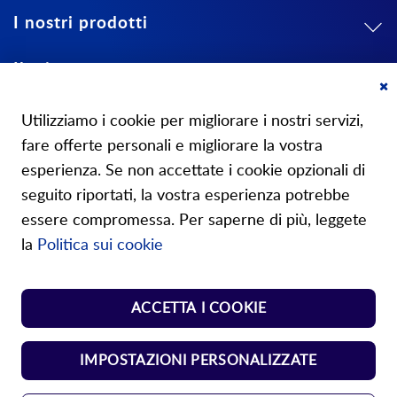
I nostri prodotti
Il mio conto
Cl
Su di noi
Co
Utilizziamo i cookie per migliorare i nostri servizi,
Ba
fare offerte personali e migliorare la vostra
esperienza. Se non accettate i cookie opzionali di
seguito riportati, la vostra esperienza potrebbe
essere compromessa. Per saperne di più, leggete
I nostri negozi
la
Politica sui cookie
Shop molle normalizzate
ACCETTA I COOKIE
Shop elementi di manovra
IMPOSTAZIONI PERSONALIZZATE