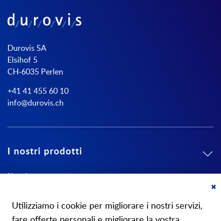
Durovis SA
Elsihof 5
CH-6035 Perlen
+41 41 455 60 10
info@durovis.ch
I nostri prodotti
Il mio conto
Cl
Su di noi
Co
Utilizziamo i cookie per migliorare i nostri servizi,
Ba
fare offerte personali e migliorare la vostra