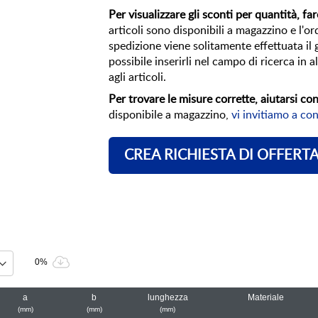
Per visualizzare gli sconti per quantità, fare
articoli sono disponibili a magazzino e l'or
spedizione viene solitamente effettuata il 
possibile inserirli nel campo di ricerca in 
agli articoli.
Per trovare le misure corrette, aiutarsi con i
disponibile a magazzino,
vi invitiamo a con
CREA RICHIESTA DI OFFERT
0%
a
b
lunghezza
Materiale
mm
mm
mm