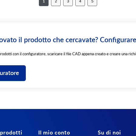
1
2
3
4
5
ovato il prodotto che cercavate? Configurare
prodotti con il configuratore, scaricare il file CAD appena creato e creare una richi
guratore
 prodotti
Il mio conto
Su di noi