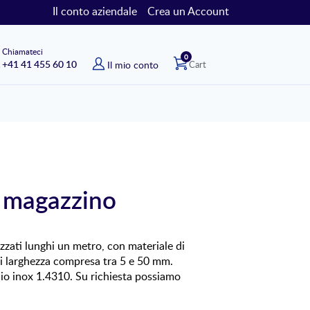
Il conto aziendale
Crea un Account
Chiamateci
elementi
0
+41 41 455 60 10
Il mio conto
Cart
a magazzino
zzati lunghi un metro, con materiale di
i larghezza compresa tra 5 e 50 mm.
aio inox 1.4310. Su richiesta possiamo