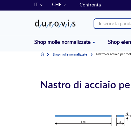
LINGUA
VALUTA
IT
CHF
Confronta
Shop molle normalizzate
Shop elem
Home
Nastro di acciaio per mo
Shop molle normalizzate
Nastro di acciaio p