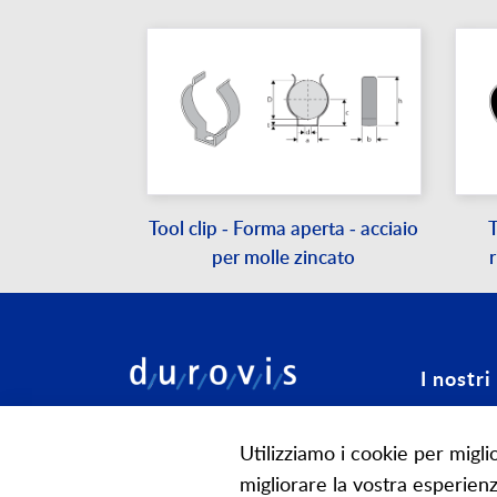
Tool clip - Forma aperta - acciaio
T
per molle zincato
I nostri
Configura
Durovis SA
Utilizziamo i cookie per miglio
Elsihof 5
Molle spec
migliorare la vostra esperienz
CH-6035 Perlen