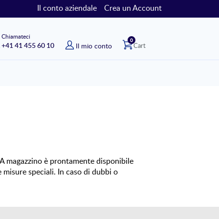
Il conto aziendale
Crea un Account
Chiamateci
elementi
0
+41 41 455 60 10
Il mio conto
Cart
di. A magazzino è prontamente disponibile
 misure speciali. In caso di dubbi o