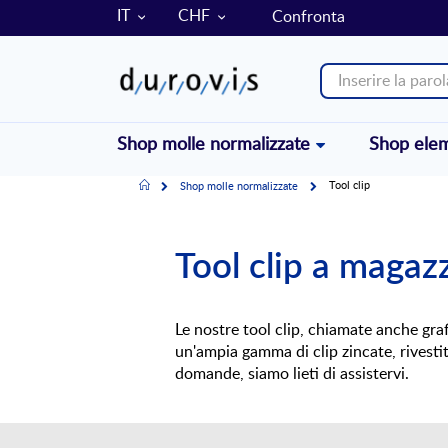
LINGUA
VALUTA
IT
CHF
Confronta
Shop molle normalizzate
Shop elem
Home
Tool clip
Shop molle normalizzate
Tool clip a magaz
Le nostre tool clip, chiamate anche graf
un'ampia gamma di clip zincate, rivestit
domande, siamo lieti di assistervi.