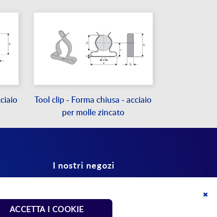
cciaio
Tool clip - Forma chiusa - acciaio
per molle zincato
I nostri negozi
Shop molle normalizzate
Clo
ACCETTA I COOKIE
Coo