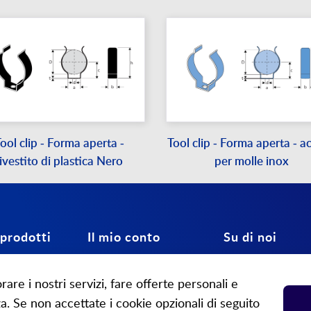
ool clip - Forma aperta -
Tool clip - Forma aperta - a
rivestito di plastica Nero
per molle inox
 prodotti
Il mio conto
Su di noi
tori
Accedi
Contattaci
rare i nostri servizi, fare offerte personali e
iali
Il mio conto
Su di noi
a. Se non accettate i cookie opzionali di seguito