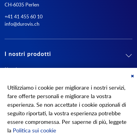
CH-6035 Perlen
+41 41 455 60 10
info@durovis.ch
I nostri prodotti
Il mio conto
Cl
Su di noi
Co
Utilizziamo i cookie per migliorare i nostri servizi,
Ba
fare offerte personali e migliorare la vostra
esperienza. Se non accettate i cookie opzionali di
seguito riportati, la vostra esperienza potrebbe
essere compromessa. Per saperne di più, leggete
I nostri negozi
la
Politica sui cookie