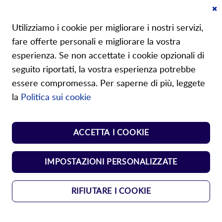
Cl
Su di noi
Co
Utilizziamo i cookie per migliorare i nostri servizi,
Ba
fare offerte personali e migliorare la vostra
esperienza. Se non accettate i cookie opzionali di
seguito riportati, la vostra esperienza potrebbe
essere compromessa. Per saperne di più, leggete
I nostri negozi
la
Politica sui cookie
Shop molle normalizzate
ACCETTA I COOKIE
Shop elementi di manovra
IMPOSTAZIONI PERSONALIZZATE
RIFIUTARE I COOKIE
CGC
Protezione dei dati
Impressione
Copyright © 2024 Durovis AG.
Tutti i diritti riservati.