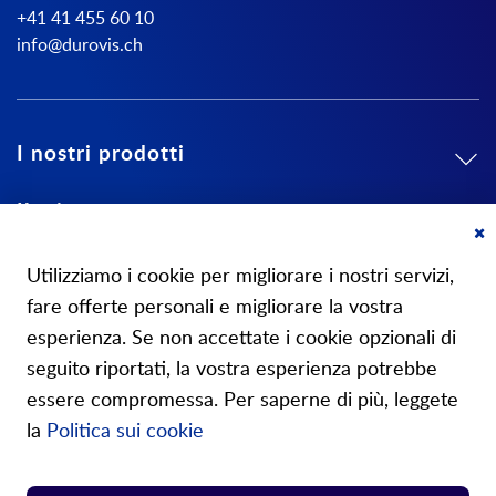
+41 41 455 60 10
info@durovis.ch
I nostri prodotti
Il mio conto
Cl
Su di noi
Co
Utilizziamo i cookie per migliorare i nostri servizi,
Ba
fare offerte personali e migliorare la vostra
esperienza. Se non accettate i cookie opzionali di
seguito riportati, la vostra esperienza potrebbe
essere compromessa. Per saperne di più, leggete
I nostri negozi
la
Politica sui cookie
Shop molle normalizzate