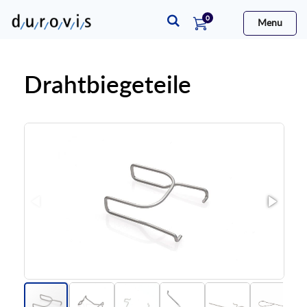
elementi
0
Menu
Cart
Drahtbiegeteile