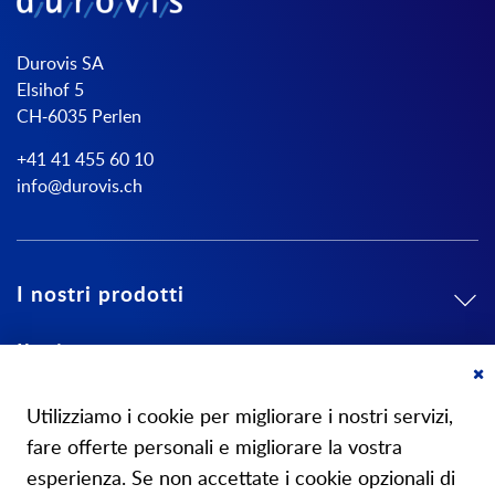
Durovis SA
Elsihof 5
CH-6035 Perlen
+41 41 455 60 10
info@durovis.ch
I nostri prodotti
Il mio conto
Cl
Su di noi
Co
Utilizziamo i cookie per migliorare i nostri servizi,
Ba
fare offerte personali e migliorare la vostra
esperienza. Se non accettate i cookie opzionali di