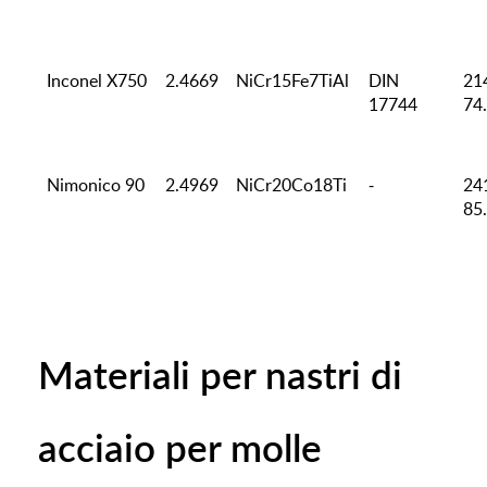
Inconel X750
2.4669
NiCr15Fe7TiAl
DIN
21
17744
74
Nimonico 90
2.4969
NiCr20Co18Ti
-
24
85
Materiali per nastri di
acciaio per molle