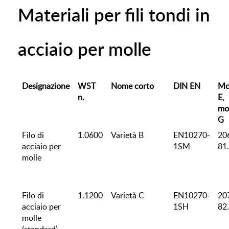
Materiali per fili tondi in
acciaio per molle
Designazione
WST
Nome corto
DIN EN
Mo
n.
E,
mo
G
Filo di
1.0600
Varietà B
EN10270-
20
acciaio per
1SM
81
molle
Filo di
1.1200
Varietà C
EN10270-
20
acciaio per
1SH
82
molle