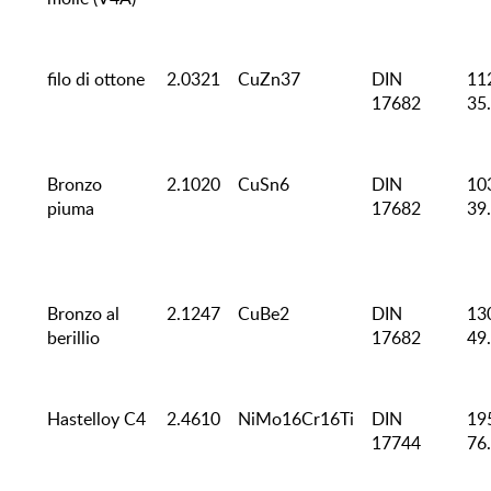
filo di ottone
2.0321
CuZn37
DIN
11
17682
35
Bronzo
2.1020
CuSn6
DIN
10
piuma
17682
39
Bronzo al
2.1247
CuBe2
DIN
13
berillio
17682
49
Hastelloy C4
2.4610
NiMo16Cr16Ti
DIN
19
17744
76