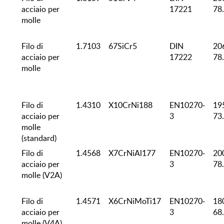
acciaio per
17221
78
molle
Filo di
1.7103
67SiCr5
DIN
20
acciaio per
17222
78
molle
Filo di
1.4310
X10CrNi188
EN10270-
19
acciaio per
3
73
molle
(standard)
Filo di
1.4568
X7CrNiAl177
EN10270-
20
acciaio per
3
78
molle (V2A)
Filo di
1.4571
X6CrNiMoTi17
EN10270-
18
acciaio per
3
68
molle (V4A)