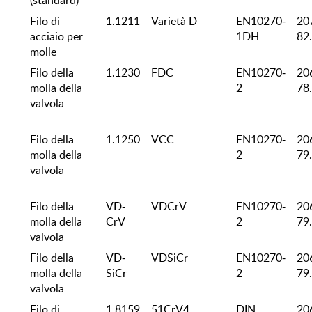
(standard)
Filo di
1.1211
Varietà D
EN10270-
20
acciaio per
1DH
82
molle
Filo della
1.1230
FDC
EN10270-
20
molla della
2
78
valvola
Filo della
1.1250
VCC
EN10270-
20
molla della
2
79
valvola
Filo della
VD-
VDCrV
EN10270-
20
molla della
CrV
2
79
valvola
Filo della
VD-
VDSiCr
EN10270-
20
molla della
SiCr
2
79
valvola
Filo di
1.8159
51CrV4
DIN
20