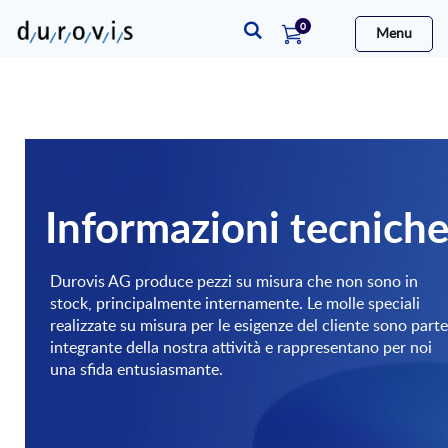
elementi
0
Menu
Cart
Revisione generale
Informazioni tecnich
Temperamento
Dopo la formatura a freddo, tutte
­le molle (ad eccezione di quelle
Durovis AG produce pezzi su misura che non sono in
vendute a metraggio) vengono
stock, principalmente internamente. Le molle speciali
sottoposte a trattamento
realizzate su misura per le esigenze del cliente sono parte
termico. Questo rinvenimento
integrante della nostra attività e rappresentano per noi
provoca un aumento della
una sfida entusiasmante.
tenacità o una riduzione delle
tensioni residue.
Fine dei turni
La designazione “n” nel catalogo
indica il ­numero di spire