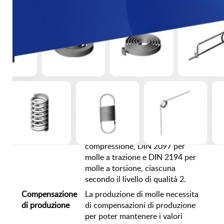
elastiche. Ci sono anche due giri
finali applicati. Per le molle a
compressione con spessore del
filo inferiore a 0,5 mm vengono
applicate le spire finali. Nelle
molle a partire da 0,5 mm le spire
terminali vengono inoltre
rettificate su una circonferenza di
ca.
Calcolo
Le molle a catalogo sono state
primaverile
calcolate secondo le norme DIN
2095-EN 15800 per molle a
compressione, DIN 2097 per
molle a trazione e DIN 2194 per
molle a torsione, ciascuna
secondo il livello di qualità 2.
Compensazione
La produzione di molle necessita
di produzione
di compensazioni di produzione
per poter mantenere i valori