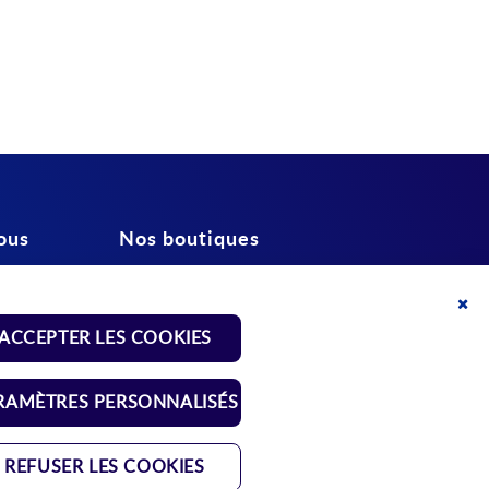
ous
Nos boutiques
Shop ressorts normalisés
Clo
ACCEPTER LES COOKIES
Coo
Bar
Shop éléments de
re
manoeuvre
RAMÈTRES PERSONNALISÉS
REFUSER LES COOKIES