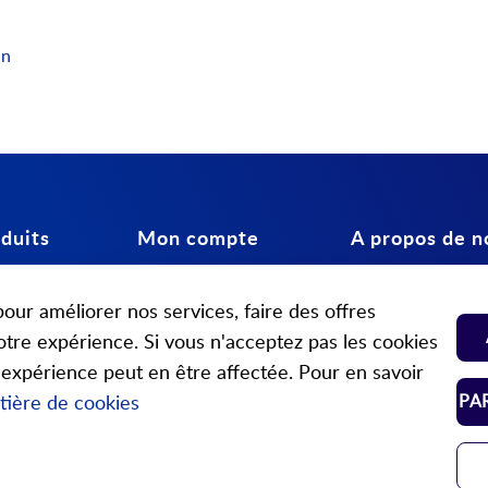
an
duits
Mon compte
A propos de n
teurs
Connexion
Contactez-nous
our améliorer nos services, faire des offres
spéciaux
Mon compte
A propos de nous
otre expérience. Si vous n'acceptez pas les cookies
ts mécaniques
Liste d'achats
Heures d'ouvertu
e expérience peut en être affectée. Pour en savoir
PA
tière de cookies
Paramètres des cookies
Partenaires