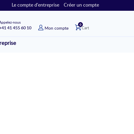
Le compte d'entreprise
Créer un compte
Appelez-nous
articles
0
+41 41 455 60 10
Mon compte
Cart
reprise