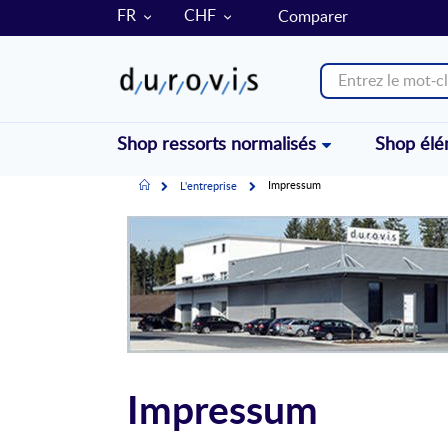
LANGUE
MONNAIE
FR
CHF
Comparer
Shop ressorts normalisés
Shop él
Accueil
Impressum
L'entreprise
Impressum