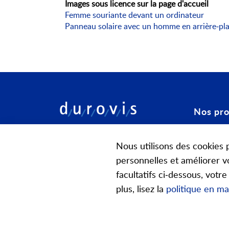
Images sous licence sur la page d'accueil
Femme souriante devant un ordinateur
Panneau solaire avec un homme en arrière-pl
Nos pro
Configura
Durovis SA
Nous utilisons des cookies p
Elsihof 5
Ressorts 
personnelles et améliorer v
CH-6035 Perlen
Composan
facultatifs ci-dessous, votr
+41 41 455 60 10
plus, lisez la
politique en ma
info@durovis.ch