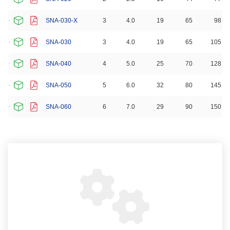
SNA-030-X
3
4.0
19
65
98
SNA-030
3
4.0
19
65
105
SNA-040
4
5.0
25
70
128
SNA-050
5
6.0
32
80
145
SNA-060
6
7.0
29
90
150