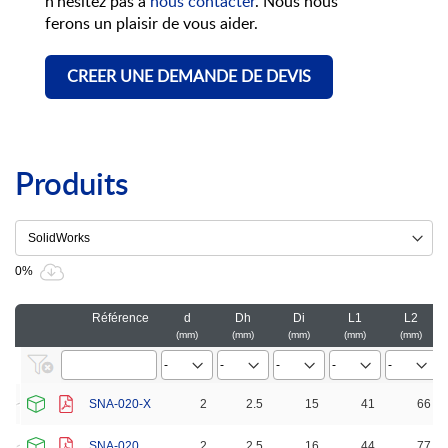
n’hésitez pas à
nous contacter
. Nous nous
ferons un plaisir de vous aider.
CREER UNE DEMANDE DE DEVIS
Produits
0%
Référence
d
Dh
Di
L1
L2
mm
mm
mm
mm
mm
SNA-020-X
2
2.5
15
41
66
SNA-020
2
2.5
16
44
77