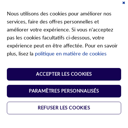
Cl
A propos de nous
Co
Nous utilisons des cookies pour améliorer nos
Ba
services, faire des offres personnelles et
améliorer votre expérience. Si vous n'acceptez
pas les cookies facultatifs ci-dessous, votre
expérience peut en être affectée. Pour en savoir
Nos boutiques
plus, lisez la
politique en matière de cookies
Shop ressorts normalisés
ACCEPTER LES COOKIES
Shop éléments de manoeuvre
PARAMÈTRES PERSONNALISÉS
REFUSER LES COOKIES
AGBs
Protection des données
Mentions légales
Copyright © 2024
Durovis AG. Tous droits réservés.