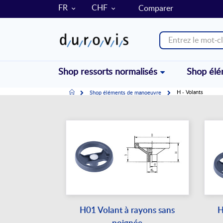
LANGUE
MONNAIE
FR
CHF
Comparer
Shop ressorts normalisés
Shop él
Accueil
H - Volants
Shop éléments de manoeuvre
H01 Volant à rayons sans
H