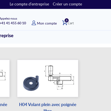
Le compte d'entreprise
Créer un compte
Appelez-nous
articles
0
+41 41 455 60 10
Mon compte
Cart
reprise
gnée
H04 Volant plein avec poignée