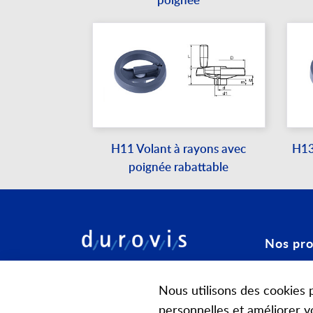
poignée
H11 Volant à rayons avec
H13
poignée rabattable
Nos pro
Configura
Durovis SA
Nous utilisons des cookies p
Elsihof 5
Ressorts 
personnelles et améliorer v