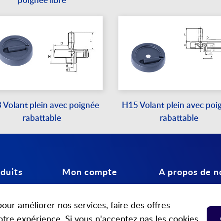
poignée libre
 Volant plein avec poignée
H15 Volant plein avec poi
rabattable
rabattable
duits
Mon compte
A propos de n
teurs
Connexion
Contactez-nous
our améliorer nos services, faire des offres
spéciaux
Mon compte
A propos de nous
otre expérience. Si vous n'acceptez pas les cookies