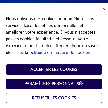
Mon compte
Cl
A propos de nous
Co
Nous utilisons des cookies pour améliorer nos
Ba
services, faire des offres personnelles et
améliorer votre expérience. Si vous n'acceptez
pas les cookies facultatifs ci-dessous, votre
expérience peut en être affectée. Pour en savoir
Nos boutiques
plus, lisez la
politique en matière de cookies
Shop ressorts normalisés
ACCEPTER LES COOKIES
Shop éléments de manoeuvre
PARAMÈTRES PERSONNALISÉS
REFUSER LES COOKIES
AGBs
Protection des données
Mentions légales
Copyright © 2024