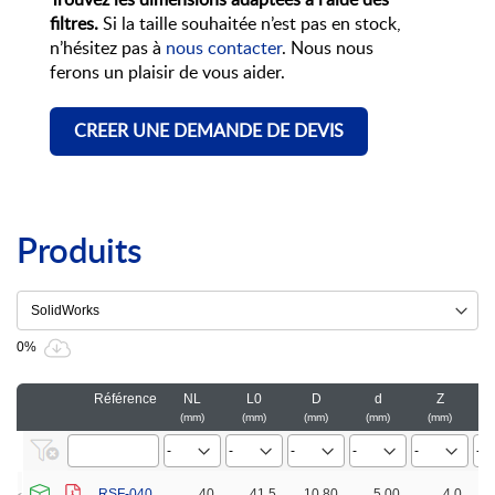
Trouvez les dimensions adaptées à l’aide des
filtres.
Si la taille souhaitée n’est pas en stock,
n’hésitez pas à
nous contacter
. Nous nous
ferons un plaisir de vous aider.
CREER UNE DEMANDE DE DEVIS
Produits
0%
Référence
NL
L0
D
d
Z
mm
mm
mm
mm
mm
RSF-040
40
41.5
10.80
5.00
4.0