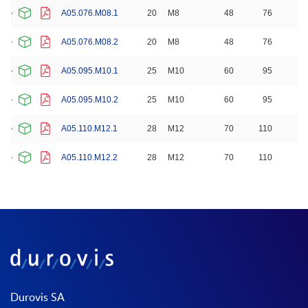
A05.076.M08.1
20
M8
48
76
1
A05.076.M08.2
20
M8
48
76
1
A05.095.M10.1
25
M10
60
95
2
A05.095.M10.2
25
M10
60
95
2
A05.110.M12.1
28
M12
70
110
2
A05.110.M12.2
28
M12
70
110
2
Durovis SA