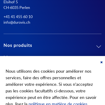
Elsihof 5
CH-6035 Perlen
+41 41 455 60 10
info@durovis.ch
Nos produits
Mon compte
Cl
A propos de nous
Co
Nous utilisons des cookies pour améliorer nos
Ba
services, faire des offres personnelles et
améliorer votre expérience. Si vous n'acceptez
pas les cookies facultatifs ci-dessous, votre
expérience peut en être affectée. Pour en savoir
Nos boutiques
plus, lisez la
politique en matière de cookies