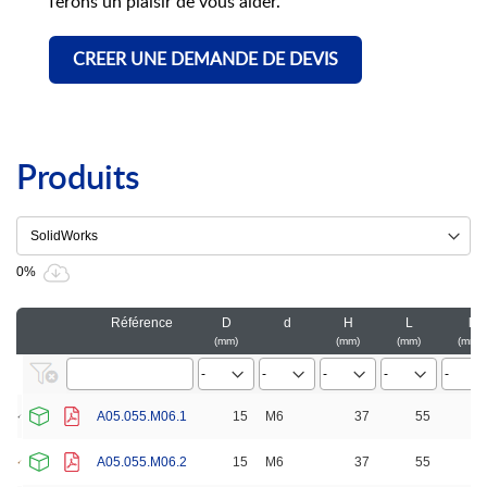
ferons un plaisir de vous aider.
CREER UNE DEMANDE DE DEVIS
Produits
0%
Référence
D
d
H
L
l
mm
mm
mm
mm
A05.055.M06.1
15
M6
37
55
1
A05.055.M06.2
15
M6
37
55
1