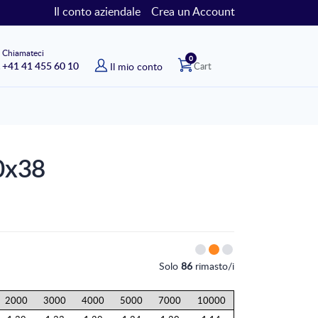
Il conto aziendale
Crea un Account
Chiamateci
elementi
0
+41 41 455 60 10
Il mio conto
Cart
0x38
Solo
86
rimasto/i
2000
3000
4000
5000
7000
10000