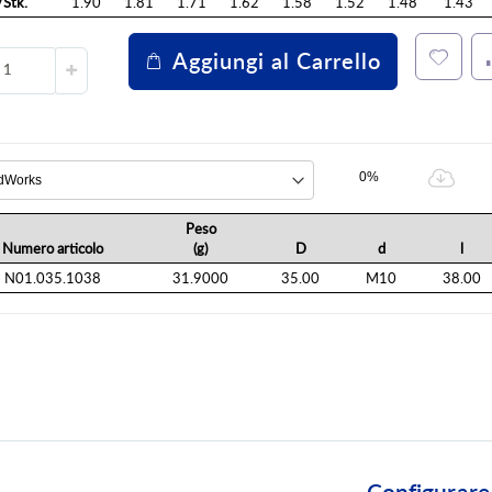
Stk.
1.90
1.81
1.71
1.62
1.58
1.52
1.48
1.43
Aggiungi al Carrello
0%
Peso
Numero articolo
(g)
D
d
l
N01.035.1038
31.9000
35.00
M10
38.00