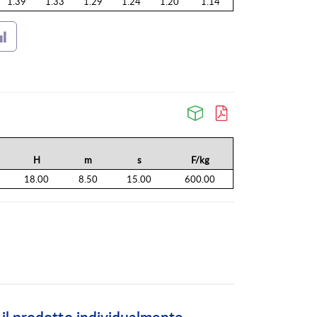
1.39
1.33
1.29
1.24
1.20
1.14
H
m
s
F/kg
18.00
8.50
15.00
600.00