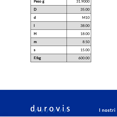
Maggiori
Peso g
31.9000
Informazioni
D
35.00
d
M10
l
38.00
H
18.00
m
8.50
s
15.00
F/kg
600.00
I nostri